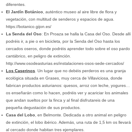
diferentes.
El Jardín Botánico
, auténtico museo al aire libre de flora y
vegetación, con multitud de senderos y espacios de agua.
https://botanico.gijon.es/
La Senda del Oso
: En Proaza se halla la Casa del Oso. Desde allí
podréis ir, a pie o en bicicleta, por la Senda del Oso hasta los
cercados oseros, donde podréis aprender todo sobre el oso pardo
cantábrico, en peligro de extinción.
http://www.osodeasturias.es/instalaciones-osos-sede-cercados/
Los Caserinos
. Un lugar que no debéis perderos es una granja
ecológica situada en Grases, muy cerca de Villaviciosa, donde
fabrican productos asturianos: quesos, arroz con leche, yogures…
os enseñarán como lo hacen, podréis ver y acariciar los animales
que andan sueltos por la finca y al final disfrutareis de una
pequeña degustación de sus productos.
Casa del Lobo
, en Belmonte. Dedicada a otro animal en peligro
de extinción, el lobo ibérico. Además, una ruta de 1,5 km os llevará
al cercado donde habitan tres ejemplares.