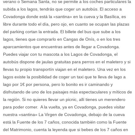
verano o Semana Santa, no se permite a los coches particulares la
subida a los lagos, tendrás que coger un autobús. El acceso a
Covadonga donde está la «santina» en la cueva y la Basílica, es
libre durante todo el día, pero ojo, en cuanto se ocupan las plazas
del parking cortan la entrada. El billete del bus que sube a los
lagos, tienes que comprarlo en Cangas de Onís, o en los tres
aparcamientos que encuentras antes de llegar a Covadonga.
Puedes viajar con tu mascota a los Lagos de Covadonga, el
autobús dispone de jaulas gratuitas para perros en el maletero y si
llevas tu propio transportín viajan en el maletero. Una vez en los
lagos existe la posibilidad de coger un taxi que te lleva de lago a
lago por 1€ por persona, pero lo bonito es ir caminando y
disfrutando de uno de los paisajes más espectaculares y míticos de
la región. Si no quieres llevar un picnic, allí tienes un merendero
para poder comer. A la vuelta, ya en Covadonga, puedes visitar
nuestra «santina» La Virgen de Covadonga, debajo de la cueva
está la Fuente de los 7 caños, conocida también como la Fuente
del Matrimonio, cuenta la leyenda que si bebes de los 7 caños en