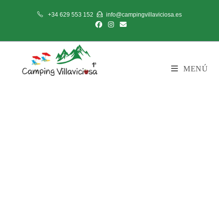
+34 629 553 152
info@campingvillaviciosa.es
MENÚ
Qué hacer en